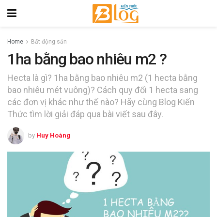
Home
Bất động sản
1ha bằng bao nhiêu m2 ?
Hecta là gì? 1ha bằng bao nhiêu m2 (1 hecta bằng
bao nhiêu mét vuông)? Cách quy đổi 1 hecta sang
các đơn vị khác như thế nào? Hãy cùng Blog Kiến
Thức tìm lời giải đáp qua bài viết sau đây.
by
Huy Hoàng