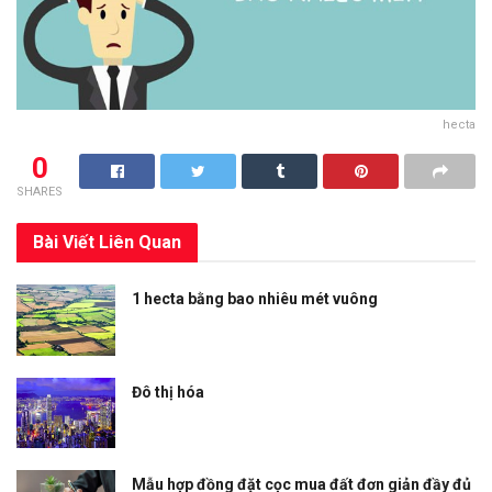
hecta
0
SHARES
Bài Viết
Liên Quan
1 hecta bằng bao nhiêu mét vuông
Đô thị hóa
Mẫu hợp đồng đặt cọc mua đất đơn giản đầy đủ