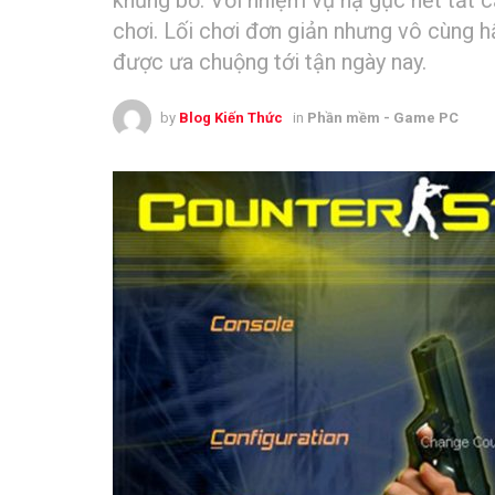
chơi. Lối chơi đơn giản nhưng vô cùng h
được ưa chuộng tới tận ngày nay.
by
Blog Kiến Thức
in
Phần mềm - Game PC