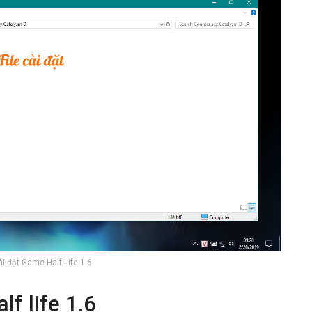
i đặt Game Half Life 1.6
f life 1.6