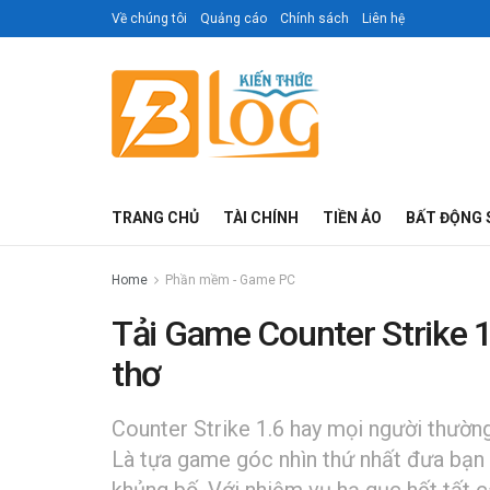
Về chúng tôi
Quảng cáo
Chính sách
Liên hệ
TRANG CHỦ
TÀI CHÍNH
TIỀN ẢO
BẤT ĐỘNG 
Home
Phần mềm - Game PC
Tải Game Counter Strike 1.
thơ
Counter Strike 1.6 hay mọi người thường 
Là tựa game góc nhìn thứ nhất đưa bạn
khủng bố. Với nhiệm vụ hạ gục hết tất