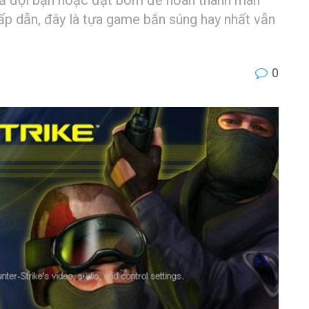
ấp dẫn, đây là tựa game bắn súng hay nhất vẫn
0