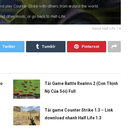
Game Half Life 1.6
Twitter
Tumblr
Pinterest
áo
Tải Game Battle Realms 2 (Cơn Thịnh
Nộ Của Sói) Full
Tải game Counter Strike 1.3 – Link
download nhanh Half Life 1.3