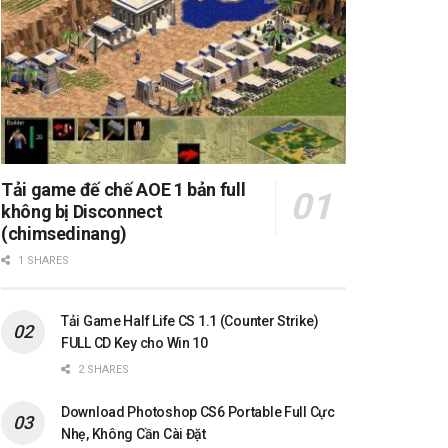
Tải game đế chế AOE 1 bản full
không bị Disconnect
(chimsedinang)
1 SHARES
Tải Game Half Life CS 1.1 (Counter Strike)
FULL CD Key cho Win 10
2 SHARES
Download Photoshop CS6 Portable Full Cực
Nhẹ, Không Cần Cài Đặt