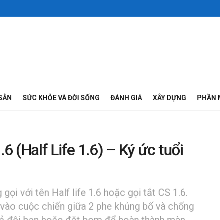
SẢN
SỨC KHỎE VÀ ĐỜI SỐNG
ĐÁNH GIÁ
XÂY DỰNG
PHẦN 
6 (Half Life 1.6) – Ký ức tuổi
gọi với tên Half life 1.6 hoặc gọi tắt CS 1.6.
 vào cuộc chiến giữa 2 phe khủng bố và chống
 cả đội bạn hoặc đặt bom để hoàn thành màn