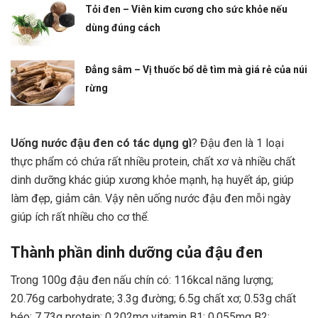
Tỏi đen – Viên kim cương cho sức khỏe nếu
dùng đúng cách
Đẳng sâm – Vị thuốc bổ dễ tìm mà giá rẻ của núi
rừng
Uống nước đậu đen có tác dụng gì
? Đậu đen là 1 loại
thực phẩm có chứa rất nhiều protein, chất xơ và nhiều chất
dinh dưỡng khác giúp xương khỏe mạnh, hạ huyết áp, giúp
làm đẹp, giảm cân. Vậy nên uống nước đậu đen mỗi ngày
giúp ích rất nhiều cho cơ thể.
Thành phần dinh dưỡng của đậu đen
Trong 100g đậu đen nấu chín có: 116kcal năng lượng;
20.76g carbohydrate; 3.3g đường; 6.5g chất xơ; 0.53g chất
béo; 7.73g protein; 0.202mg vitamin B1; 0.055mg B2;