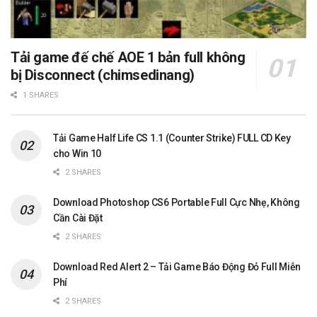
Tải game đế chế AOE 1 bản full không
bị Disconnect (chimsedinang)
1 SHARES
Tải Game Half Life CS 1.1 (Counter Strike) FULL CD Key
cho Win 10
2 SHARES
Download Photoshop CS6 Portable Full Cực Nhẹ, Không
Cần Cài Đặt
2 SHARES
Download Red Alert 2 – Tải Game Báo Động Đỏ Full Miễn
Phí
2 SHARES