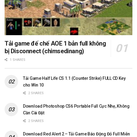
Tải game đế chế AOE 1 bản full không
bị Disconnect (chimsedinang)
1 SHARES
Tải Game Half Life CS 1.1 (Counter Strike) FULL CD Key
cho Win 10
2 SHARES
Download Photoshop CS6 Portable Full Cực Nhẹ, Không
Cần Cài Đặt
2 SHARES
Download Red Alert 2 – Tải Game Báo Động Đỏ Full Miễn