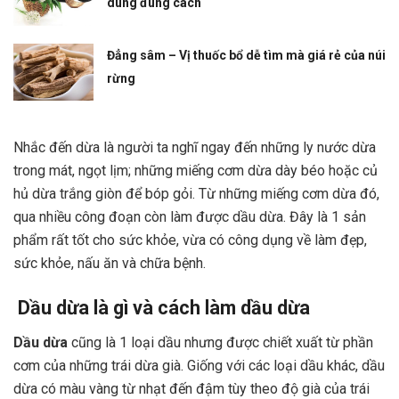
dùng đúng cách
Đẳng sâm – Vị thuốc bổ dễ tìm mà giá rẻ của núi
rừng
Nhắc đến dừa là người ta nghĩ ngay đến những ly nước dừa
trong mát, ngọt lịm; những miếng cơm dừa dày béo hoặc củ
hủ dừa trắng giòn để bóp gỏi. Từ những miếng cơm dừa đó,
qua nhiều công đoạn còn làm được dầu dừa. Đây là 1 sản
phẩm rất tốt cho sức khỏe, vừa có công dụng về làm đẹp,
sức khỏe, nấu ăn và chữa bệnh.
Dầu dừa là gì và cách làm dầu dừa
Dầu dừa
cũng là 1 loại dầu nhưng được chiết xuất từ phần
cơm của những trái dừa già. Giống với các loại dầu khác, dầu
dừa có màu vàng từ nhạt đến đậm tùy theo độ già của trái