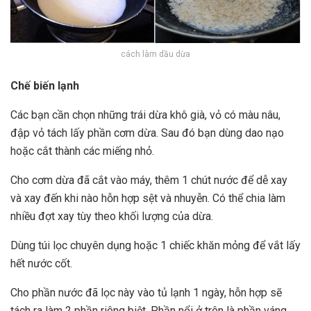
cách làm dầu dừa
Chế biến lạnh
Các bạn cần chọn những trái dừa khô già, vỏ có màu nâu,
đập vỏ tách lấy phần cơm dừa. Sau đó bạn dùng dao nạo
hoặc cắt thành các miếng nhỏ.
Cho cơm dừa đã cắt vào máy, thêm 1 chút nước để dễ xay
và xay đến khi nào hỗn hợp sệt và nhuyễn. Có thể chia làm
nhiều đợt xay tùy theo khối lượng của dừa.
Dùng túi lọc chuyên dụng hoặc 1 chiếc khăn mỏng để vắt lấy
hết nước cốt.
Cho phần nước đã lọc này vào tủ lạnh 1 ngày, hỗn hợp sẽ
tách ra làm 2 phần riêng biệt. Phần nổi ở trên là phần váng