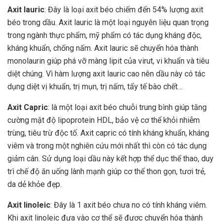
Axit lauric
: Đây là loại axit béo chiếm đến 54% lượng axit
béo trong dầu. Axit lauric là một loại nguyên liệu quan trọng
trong ngành thực phẩm, mỹ phẩm có tác dụng kháng độc,
kháng khuẩn, chống nấm. Axit lauric sẽ chuyển hóa thành
monolaurin giúp phá vỡ màng lipit của virut, vi khuẩn và tiêu
diệt chúng. Vì hàm lượng axit lauric cao nên dầu này có tác
dụng diệt vị khuẩn, trị mụn, trị nấm, tẩy tế bào chết…
Axit Capric
: là một loại axit béo chuỗi trung bình giúp tăng
cường mật độ lipoprotein HDL, bảo vệ cơ thể khỏi nhiễm
trùng, tiêu trừ độc tố. Axit capric có tính kháng khuẩn, kháng
viêm và trong một nghiên cứu mới nhất thì còn có tác dụng
giảm cân. Sử dụng loại dầu này kết hợp thể dục thể thao, duy
trì chế độ ăn uống lành mạnh giúp cơ thể thon gọn, tươi trẻ,
da dẻ khỏe đẹp.
Axit linoleic
: Đây là 1 axit béo chưa no có tính kháng viêm.
Khi axit linoleic đưa vào cơ thể sẽ được chuyển hóa thành