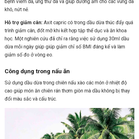
bệnh viêm da, ung thư da và giúp dưỡng ẩm cho các vùng da
khô, nứt nẻ.
Hỗ trợ giảm cân:
Axit capric có trong dầu dừa thúc đẩy quá
trình giảm cân, đốt mỡ khi kết hợp tập thể dục và ăn khoa
học. Một nghiên cứu đã chỉ ra rằng việc sử dụng 30ml dầu
dừa mỗi ngày giúp giúp giảm chỉ số BMI đáng kể và làm
giảm số đo ở vòng eo.
Công dụng trong nấu ăn
Sử dụng dầu dừa trong chiên nấu xào các món ở nhiệt độ
cao giúp món ăn chiên rán thơm giòn mà dầu không bị thay
đổi màu sắc và cấu trúc.