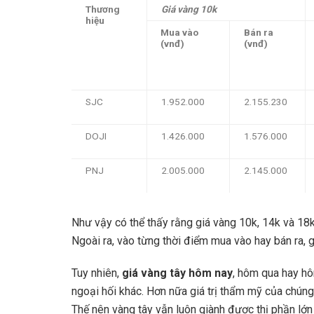
Thương
Giá vàng 10k
hiệu
Mua vào
Bán ra
(vnđ)
(vnđ)
SJC
1.952.000
2.155.230
DOJI
1.426.000
1.576.000
PNJ
2.005.000
2.145.000
Như vậy có thể thấy rằng giá vàng 10k, 14k và 18
Ngoài ra, vào từng thời điểm mua vào hay bán ra, 
Tuy nhiên,
giá vàng tây hôm nay
, hôm qua hay hô
ngoại hối khác. Hơn nữa giá trị thẩm mỹ của chúng c
Thế nên vàng tây vẫn luôn giành được thị phần lớn 