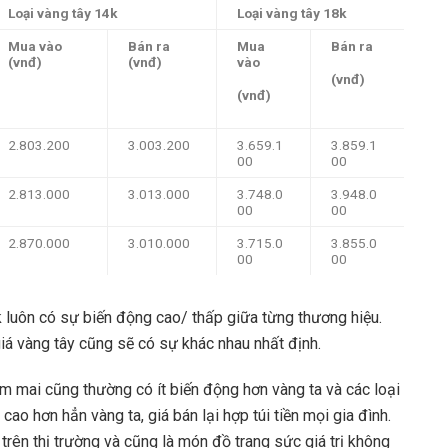
Loại vàng tây 14k
Loại vàng tây 18k
Mua vào
Bán ra
Mua
Bán ra
(vnđ)
(vnđ)
vào
(vnđ)
(vnđ)
2.803.200
3.003.200
3.659.1
3.859.1
00
00
2.813.000
3.013.000
3.748.0
3.948.0
00
00
2.870.000
3.010.000
3.715.0
3.855.0
00
00
k luôn có sự biến động cao/ thấp giữa từng thương hiệu.
giá vàng tây cũng sẽ có sự khác nhau nhất định.
m mai cũng thường có ít biến động hơn vàng ta và các loại
ao hơn hẳn vàng ta, giá bán lại hợp túi tiền mọi gia đình.
trên thị trường và cũng là món đồ trang sức giá trị không