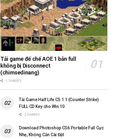
Tải game đế chế AOE 1 bản full
không bị Disconnect
(chimsedinang)
1 SHARES
Tải Game Half Life CS 1.1 (Counter Strike)
FULL CD Key cho Win 10
2 SHARES
Download Photoshop CS6 Portable Full Cực
Nhẹ, Không Cần Cài Đặt