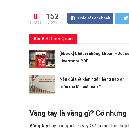
0
152
Chia sẻ Facebook
SHARES
VIEWS
Bài Viết
Liên Quan
[Ebook] Chết vì chứng khoán – Jess
Livermore PDF
Nên gửi tiết kiện ngân hàng nào an
toàn mà lãi suất cao ?
Vàng tây là vàng gì? Có những 
Vàng tây
hay còn gọi là
vàng 10k
là một loại hợp