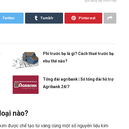
giá vàng tây hôm nay
Twitter
Tumblr
Pinterest
e
Phí trước bạ là gì? Cách thuế trước bạ
như thế nào?
Tổng đài agribank | Số tổng đài hỗ trợ
Agribank 24/7
loại nào?
 kim được chế tạo từ vàng cùng một số nguyên liệu kim