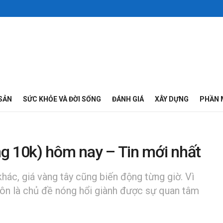
SẢN
SỨC KHỎE VÀ ĐỜI SỐNG
ĐÁNH GIÁ
XÂY DỰNG
PHẦN 
ng 10k) hôm nay – Tin mới nhất
khác, giá vàng tây cũng biến động từng giờ. Vì
luôn là chủ đề nóng hổi giành được sự quan tâm