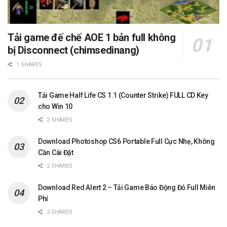
Tải game đế chế AOE 1 bản full không
bị Disconnect (chimsedinang)
1 SHARES
Tải Game Half Life CS 1.1 (Counter Strike) FULL CD Key
cho Win 10
2 SHARES
Download Photoshop CS6 Portable Full Cực Nhẹ, Không
Cần Cài Đặt
2 SHARES
Download Red Alert 2 – Tải Game Báo Động Đỏ Full Miễn
Phí
2 SHARES